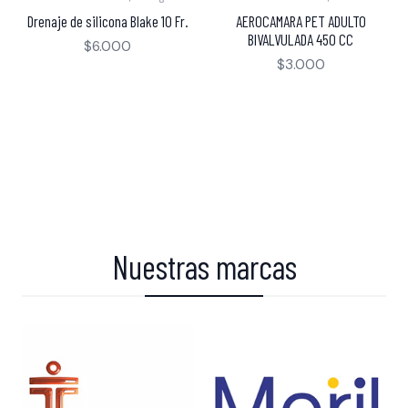
Drenaje de silicona Blake 10 Fr.
AEROCAMARA PET ADULTO
BIVALVULADA 450 CC
$6.000
$3.000
Solicita Ficha técnica a Contacto@medicalfront.cl
Solicita Catalogo a Contacto@medicalfront.cl
Aerocámaras
Pinzas Bipolares
Valvuladas y
Bivalvuladas
Nuestras marcas