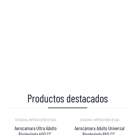
Productos destacados
01ADUL-MTR005
|
CEGA
01ADUL-MTR019
|
CEGA
Aerocamara Ultra Adulto
Aerocámara Adulto Universal
Bivalvulada 400 CC.
Bivalvulada 650 CC.