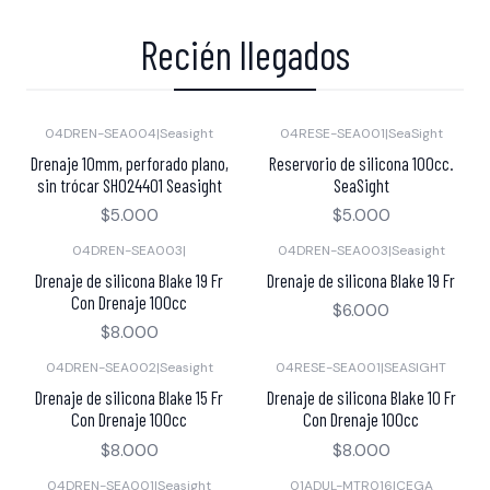
Recién llegados
04DREN-SEA004
|
Seasight
04RESE-SEA001
|
SeaSight
Drenaje 10mm, perforado plano,
Reservorio de silicona 100cc.
sin trócar SH024401 Seasight
SeaSight
$5.000
$5.000
04DREN-SEA003
|
04DREN-SEA003
|
Seasight
Drenaje de silicona Blake 19 Fr
Drenaje de silicona Blake 19 Fr
Con Drenaje 100cc
$6.000
$8.000
04DREN-SEA002
|
Seasight
04RESE-SEA001
|
SEASIGHT
Drenaje de silicona Blake 15 Fr
Drenaje de silicona Blake 10 Fr
Con Drenaje 100cc
Con Drenaje 100cc
$8.000
$8.000
04DREN-SEA001
|
Seasight
01ADUL-MTR016
|
CEGA