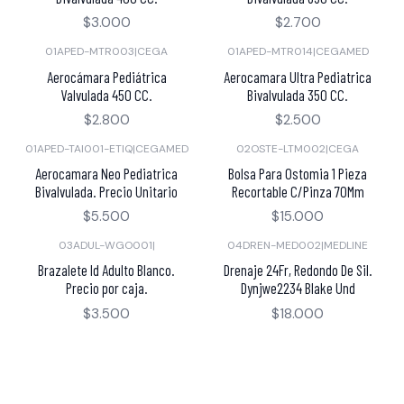
$3.000
$2.700
01APED-MTR003
|
CEGA
01APED-MTR014
|
CEGAMED
Aerocámara Pediátrica
Aerocamara Ultra Pediatrica
Valvulada 450 CC.
Bivalvulada 350 CC.
$2.800
$2.500
01APED-TAI001-ETIQ
|
CEGAMED
02OSTE-LTM002
|
CEGA
Aerocamara Neo Pediatrica
Bolsa Para Ostomia 1 Pieza
Bivalvulada. Precio Unitario
Recortable C/Pinza 70Mm
$5.500
$15.000
03ADUL-WGO001
|
04DREN-MED002
|
MEDLINE
Brazalete Id Adulto Blanco.
Drenaje 24Fr, Redondo De Sil.
Precio por caja.
Dynjwe2234 Blake Und
$3.500
$18.000