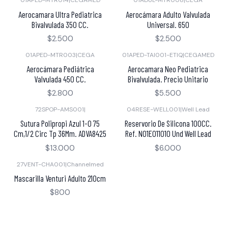
01APED-MTR014
|
CEGAMED
01ADUL-MTR008
|
CEGA
Aerocamara Ultra Pediatrica
Aerocámara Adulto Valvulada
Bivalvulada 350 CC.
Universal. 650
$2.500
$2.500
01APED-MTR003
|
CEGA
01APED-TAI001-ETIQ
|
CEGAMED
Aerocámara Pediátrica
Aerocamara Neo Pediatrica
Valvulada 450 CC.
Bivalvulada. Precio Unitario
$2.800
$5.500
72SPOP-AMS001
|
04RESE-WELL001
|
Well Lead
Sutura Polipropi Azul 1-0 75
Reservorio De Silicona 100CC.
Cm,1/2 Circ Tp 36Mm. ADVA8425
Ref. N01E011010 Und Well Lead
$13.000
$6.000
27VENT-CHA001
|
Channelmed
Mascarilla Venturi Adulto 210cm
$800