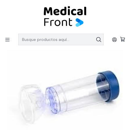
PEDIDOS SOBRE $150.000 CON ENVIO GRATIS
Inicio
LINEA DESCARTABLES
Aerocámaras
AEROCAMARA PET ADULTO BIVALVULADA 450 CC