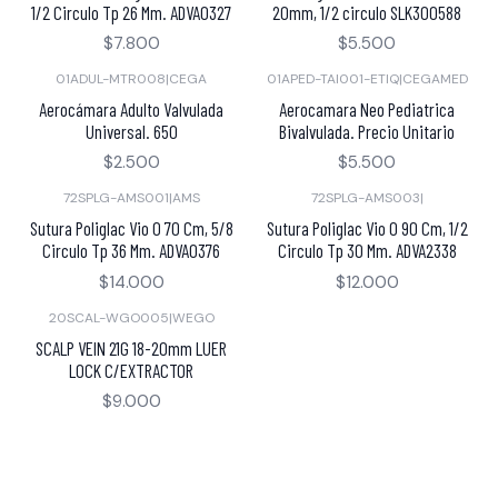
1/2 Circulo Tp 26 Mm. ADVA0327
20mm, 1/2 circulo SLK300588
$7.800
$5.500
01ADUL-MTR008
|
CEGA
01APED-TAI001-ETIQ
|
CEGAMED
Aerocámara Adulto Valvulada
Aerocamara Neo Pediatrica
Universal. 650
Bivalvulada. Precio Unitario
$2.500
$5.500
72SPLG-AMS001
|
AMS
72SPLG-AMS003
|
Sutura Poliglac Vio 0 70 Cm, 5/8
Sutura Poliglac Vio 0 90 Cm, 1/2
Circulo Tp 36 Mm. ADVA0376
Circulo Tp 30 Mm. ADVA2338
$14.000
$12.000
20SCAL-WGO005
|
WEGO
SCALP VEIN 21G 18-20mm LUER
LOCK C/EXTRACTOR
$9.000