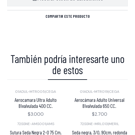
COMPARTIR ESTE PRODUCTO
También podría interesarte uno
de estos
01ADUL-MTR005
|
CEGA
01ADUL-MTR019
|
CEGA
Aerocamara Ultra Adulto
Aerocámara Adulto Universal
Bivalvulada 400 CC.
Bivalvulada 650 CC.
$3.000
$2.700
72SSNE-AMS001
|
AMS
72SSNE-MRL013
|
MERIL
Sutura Seda Negra 2-0 75 Cm,
Seda negra, 3/0, 90cm, redonda