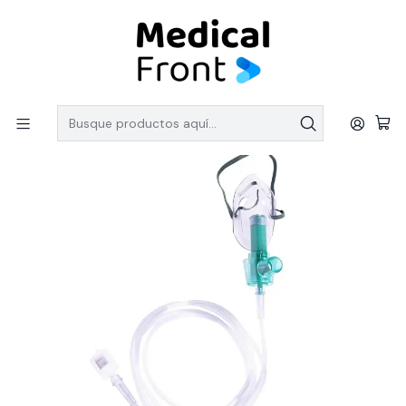
PEDIDOS SOBRE $150.000 CON ENVIO GRATIS
Inicio
LINEA DESCARTABLES
Mascarilla Venturi Adulto 210cm