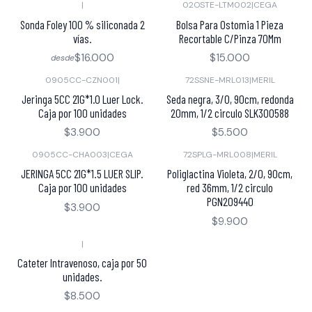
|
02OSTE-LTM002
|
CEGA
Sonda Foley 100 % siliconada 2
Bolsa Para Ostomia 1 Pieza
vías.
Recortable C/Pinza 70Mm
$16.000
$15.000
desde
0905CC-CZN001
|
72SSNE-MRL013
|
MERIL
Jeringa 5CC 21G*1.0 Luer Lock.
Seda negra, 3/0, 90cm, redonda
Caja por 100 unidades
20mm, 1/2 circulo SLK300588
$3.900
$5.500
0905CC-CHA003
|
CEGA
72SPLG-MRL008
|
MERIL
JERINGA 5CC 21G*1.5 LUER SLIP.
Poliglactina Violeta, 2/0, 90cm,
Caja por 100 unidades
red 36mm, 1/2 circulo
PGN209440
$3.900
$9.900
|
Cateter Intravenoso, caja por 50
unidades.
$8.500