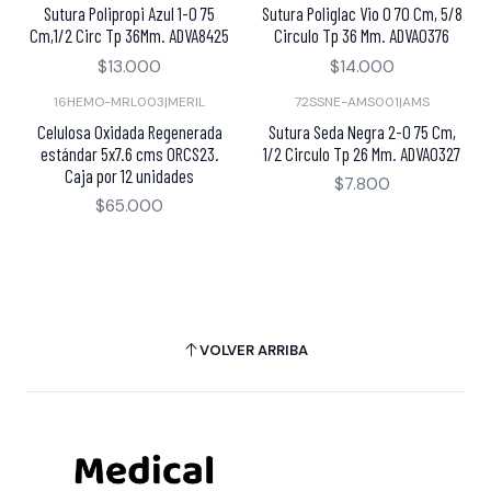
Sutura Polipropi Azul 1-0 75
Sutura Poliglac Vio 0 70 Cm, 5/8
Cm,1/2 Circ Tp 36Mm. ADVA8425
Circulo Tp 36 Mm. ADVA0376
$13.000
$14.000
16HEMO-MRL003
|
MERIL
72SSNE-AMS001
|
AMS
Celulosa Oxidada Regenerada
Sutura Seda Negra 2-0 75 Cm,
estándar 5x7.6 cms ORCS23.
1/2 Circulo Tp 26 Mm. ADVA0327
Caja por 12 unidades
$7.800
$65.000
VOLVER ARRIBA