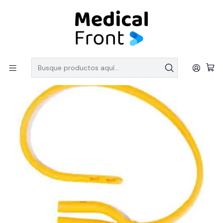
PEDIDOS SOBRE $150.000 CON ENVIO GRATIS
Inicio
LINEA DESCARTABLES
Sondas Foley
Sondas Foley Látex 3 Vías, con balón