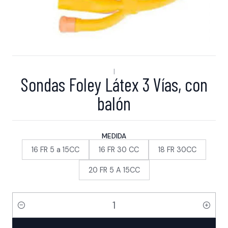
|
Sondas Foley Látex 3 Vías, con
balón
MEDIDA
16 FR 5 a 15CC
16 FR 30 CC
18 FR 30CC
20 FR 5 A 15CC
Cantidad