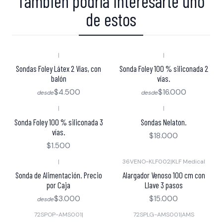
También podría interesarte uno
de estos
|
|
Sondas Foley Látex 2 Vías, con
Sonda Foley 100 % siliconada 2
balón
vías.
$4.500
$16.000
desde
desde
|
|
Sonda Foley 100 % siliconada 3
Sondas Nelaton.
vías.
$18.000
$1.500
|
36VENO-KLF002
|
KLF Medical
Sonda de Alimentación. Precio
Alargador Venoso 100 cm con
por Caja
Llave 3 pasos
$3.000
$15.000
desde
72SPOP-AMS001
|
72SPLG-AMS001
|
AMS