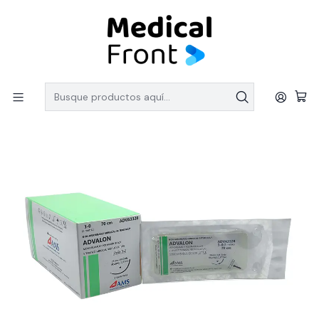
PEDIDOS SOBRE $150.000 CON ENVIO GRATIS
Inicio
LINEA QUIRURGICA
Suturas
Sutura Nylon Negro 3-0 70Cm, 3/8 Cort Rev 26Mm.
ADVA3328