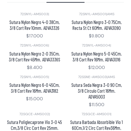
72SNYL-AMS003
|
72SNYL-AMS001
|
AMS
Sutura Nylon Negro 4-0 38Cm,
Sutura Nylon Negro 3-0 75Cm,
3/8 Cort Rev 10mm. ADVA3326
Recta St Ct 60Mm. ADVA3090
$17.000
$9.800
72SNYL-AMS006
|
72SNYL-AMS004
|
Sutura Nylon Negro 2-0 35Cm,
Sutura Nylon Negro 5-0 45Cm,
3/8 Cort Rev 45Mm. ADVA3336S
3/8 Cort Rev 16Mm. ADVA3016
$8.400
$12.000
72SNYL-AMS005
|
72SSNE-AMS003
|
AMS
Sutura Nylon Negro 6-0 45Cm,
Sutura Seda Negra 3-0 90 Cm,
3/8 Cort Rev 16Mm. ADVA3182
3/8 Circulo Cort 16Mm.
ADVA5003
$15.000
$11.500
72SGCE-AMS002
|
72SGCE-AMS001
|
Sutura Poliglecaprone Vio 3-0 45
Sutura Barbada Absorbible Vio 1
Cm,3/8 Circ Cort Rev 25mm.
60Cm,1/2 Circ Cort Rev36Mm.