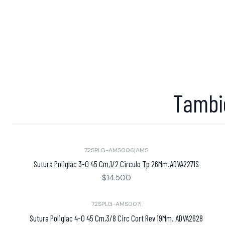
Tambié
72SPLG-AMS006
|
AMS
Sutura Poliglac 3-0 45 Cm,1/2 Circulo Tp 26Mm.ADVA2271S
$14.500
72SPLG-AMS007
|
Sutura Poliglac 4-0 45 Cm,3/8 Circ Cort Rev 19Mm. ADVA2628