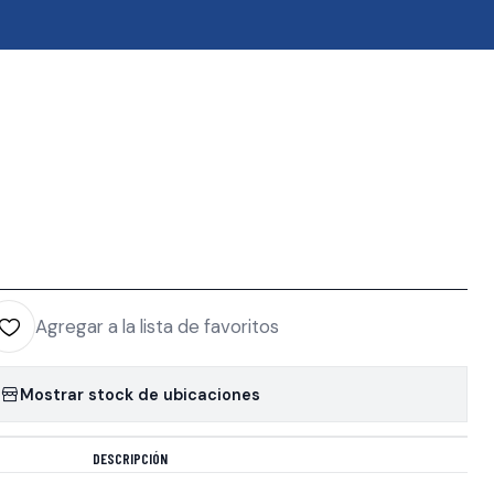
Tp 17Mm. ADVA8871
|
ipropi Azul 4-0 75 Cm,1/2
lo Tp 17Mm. ADVA8871
EGAR AL CARRO
COMPRAR AHORA
Agregar a la lista de favoritos
Mostrar stock de ubicaciones
DESCRIPCIÓN