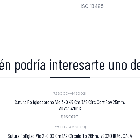
ISO 13485
n podría interesarte uno d
72SGCE-AMS002
|
Sutura Poliglecaprone Vio 3-0 45 Cm,3/8 Circ Cort Rev 25mm.
ADVA3326MS
$16.000
72SPLG-AMS009
|
Sutura Poliglac Vio 2-0 90 Cm,1/2 Circulo Tp 26Mm. V9020HR26. CAJA