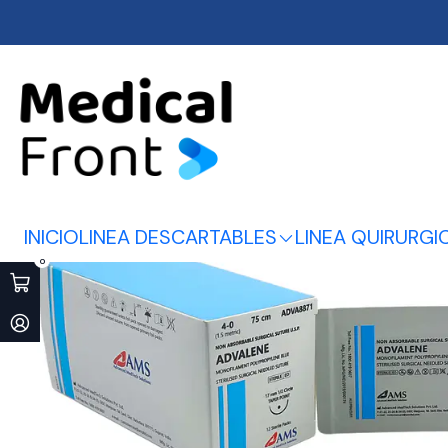
Inicio
LINEA QU
INICIO
LINEA DESCARTABLES
LINEA QUIRURGI
0