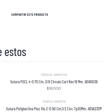
COMPARTIR ESTE PRODUCTO
e estos
72SGCE-AMS003
|
Sutura PGCL 4-0 70 Cm, 3/8 Circulo Cort Rev 19 Mm. ADVA1036
$16.000
72SPLG-AMS011
|
Sutura Poliglactina Plus Vio 2-0 90 Cm,1/2 Circ Tp30Mm. ADVA2317P