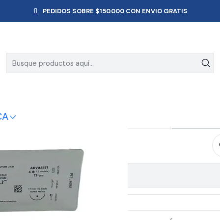
IRURGICA
Suturas
Sutura Polipropi Azul 4-0 75 Cm,1/2 Circulo 
PEDIDOS SOBRE $150.000 CON ENVIO GRATIS
Sutura Pol
Circu
CA
AGR
Cantidad