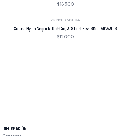
$16.500
72SNYL-AMS004
|
Sutura Nylon Negro 5-0 45Cm, 3/8 Cort Rev 16Mm. ADVA3016
$12.000
INFORMACIÓN
Contacto