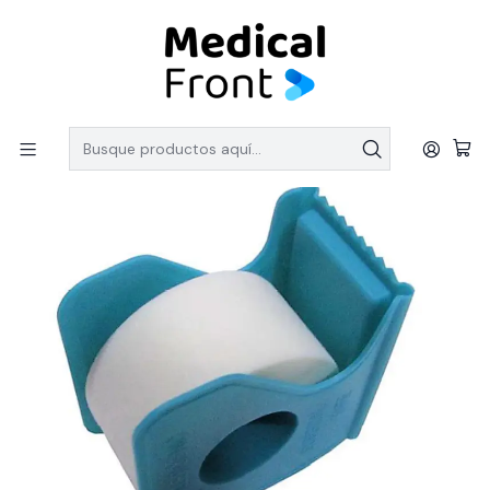
PEDIDOS SOBRE $150.000 CON ENVIO GRATIS
Inicio
LINEA QUIRURGICA
Tela Adhesiva de Papel Microporo 5cmx9,1mts, color blanco