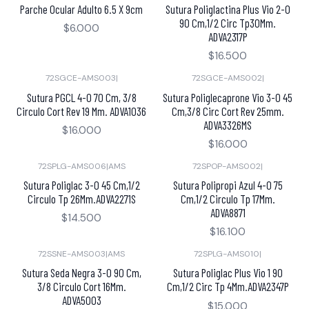
Parche Ocular Adulto 6.5 X 9cm
Sutura Poliglactina Plus Vio 2-0
90 Cm,1/2 Circ Tp30Mm.
$6.000
ADVA2317P
$16.500
72SGCE-AMS003
|
72SGCE-AMS002
|
Sutura PGCL 4-0 70 Cm, 3/8
Sutura Poliglecaprone Vio 3-0 45
Circulo Cort Rev 19 Mm. ADVA1036
Cm,3/8 Circ Cort Rev 25mm.
ADVA3326MS
$16.000
$16.000
72SPLG-AMS006
|
AMS
72SPOP-AMS002
|
Sutura Poliglac 3-0 45 Cm,1/2
Sutura Polipropi Azul 4-0 75
Circulo Tp 26Mm.ADVA2271S
Cm,1/2 Circulo Tp 17Mm.
ADVA8871
$14.500
$16.100
72SSNE-AMS003
|
AMS
72SPLG-AMS010
|
Sutura Seda Negra 3-0 90 Cm,
Sutura Poliglac Plus Vio 1 90
3/8 Circulo Cort 16Mm.
Cm,1/2 Circ Tp 4Mm.ADVA2347P
ADVA5003
$15.000