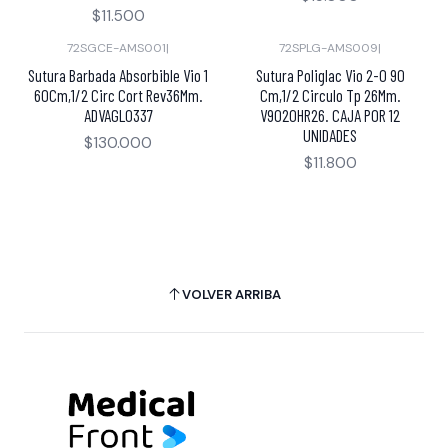
$11.500
72SGCE-AMS001
|
72SPLG-AMS009
|
Sutura Barbada Absorbible Vio 1
Sutura Poliglac Vio 2-0 90
60Cm,1/2 Circ Cort Rev36Mm.
Cm,1/2 Circulo Tp 26Mm.
ADVAGL0337
V9020HR26. CAJA POR 12
UNIDADES
$130.000
$11.800
VOLVER ARRIBA